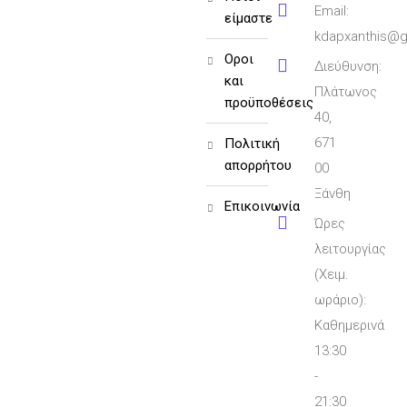
Email:
είμαστε
kdapxanthis@g
όροι
Διεύθυνση:
και
Πλάτωνος
προϋποθέσεις
40,
671
πολιτική
απορρήτου
00
Ξάνθη
επικοινωνία
Ώρες
λειτουργίας
(Χειμ.
ωράριο):
Καθημερινά
13:30
-
21:30