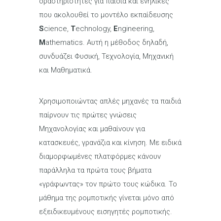
δραστηριότητες για παιδιά και ενήλικες
που ακολουθεί το μοντέλο εκπαίδευσης
S
cience,
T
echnology,
E
ngineering,
M
athematics. Αυτή η μέθοδος δηλαδή,
συνδυάζει Φυσική, Τεχνολογία, Μηχανική
και Μαθηματικά.
Χρησιμοποιώντας απλές μηχανές τα παιδιά
παίρνουν τις πρώτες γνώσεις
Μηχανολογίας και μαθαίνουν για
κατασκευές, γρανάζια και κίνηση. Με ειδικά
διαμορφωμένες πλατφόρμες κάνουν
παράλληλα τα πρώτα τους βήματα
«γράφωντας» τον πρώτο τους κώδικα. Το
μάθημα της ρομποτικής γίνεται μόνο από
εξειδικευμένους εισηγητές ρομποτικής.