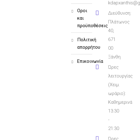
kdapxanthis@g
όροι
Διεύθυνση:
και
Πλάτωνος
προϋποθέσεις
40,
671
πολιτική
απορρήτου
00
Ξάνθη
επικοινωνία
Ώρες
λειτουργίας
(Χειμ.
ωράριο):
Καθημερινά
13:30
-
21:30
Ώρες