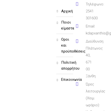
Τηλέφωνο:
αρχική
2541
301600
ποιοι
Email:
είμαστε
kdapxanthis@g
όροι
Διεύθυνση:
και
Πλάτωνος
προϋποθέσεις
40,
671
πολιτική
απορρήτου
00
Ξάνθη
επικοινωνία
Ώρες
λειτουργίας
(Χειμ.
ωράριο):