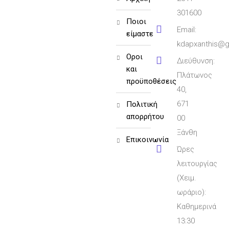
301600
ποιοι
Email:
είμαστε
kdapxanthis@g
όροι
Διεύθυνση:
και
Πλάτωνος
προϋποθέσεις
40,
671
πολιτική
απορρήτου
00
Ξάνθη
επικοινωνία
Ώρες
λειτουργίας
(Χειμ.
ωράριο):
Καθημερινά
13:30