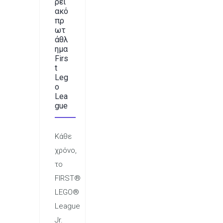
ρει
ακό
πρ
ωτ
άθλ
ημα
Firs
t
Leg
o
Lea
gue
Κάθε
χρόνο,
το
FIRST®
LEGO®
League
Jr.